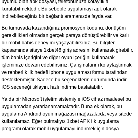
uyumlu olan apk dosyası, telefonunuza kolaylıkla
kurulabilmektedir. Bu sebeple uygulamayı apk olarak
indirebileceğiniz bir bağlantı aramanızda fayda var.
Bu turnuvada kazandığınız promosyon kodunu, dönüşüm
gereklilikleri olmadan gerçek paraya dönüştürebilir ve karlı
bir mobil bahis deneyimi yaşayabilirsiniz. Bu bilgiler
kapsamında siteye 1xbet46 giriş adresini kullanarak girebilir,
tüm bahis içeriğini ve diğer oyun içeriğini kullanarak
işleminize devam edebilirsiniz. Çalışmalarını kolaylaştırmak
ve rehberlik ilk hedefi iphone uygulaması formu tarafından
desteklenmiştir. Sadece bu seçeneklerin durumunda indir
iOS seçeneği tıklayın, hızlı indirme başlatabilir.
Ya da bir Microsoft işletim sistemiyle iOS cihaz maalesef bu
uygulamadan yararlanamamaktadır. Buna ek olarak, bu
uygulama Android oyun mağazası mağazalarda veya sitede
kullanılamaz. Eğer bulmalıyız 1xbet APK ilk uygulama
programı olarak mobil uygulamayı indirmek için dosya.