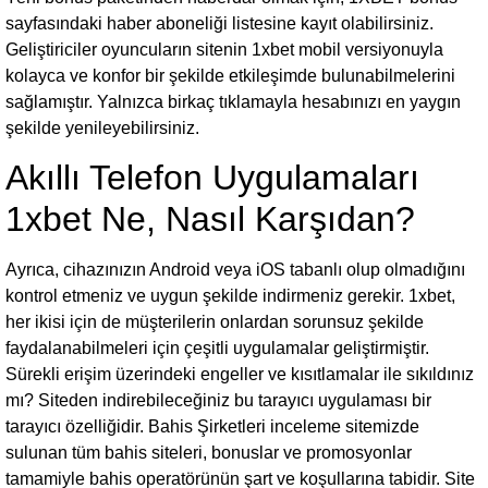
sayfasındaki haber aboneliği listesine kayıt olabilirsiniz.
Geliştiriciler oyuncuların sitenin 1xbet mobil versiyonuyla
kolayca ve konfor bir şekilde etkileşimde bulunabilmelerini
sağlamıştır. Yalnızca birkaç tıklamayla hesabınızı en yaygın
şekilde yenileyebilirsiniz.
Akıllı Telefon Uygulamaları
1xbet Ne, Nasıl Karşıdan?
Ayrıca, cihazınızın Android veya iOS tabanlı olup olmadığını
kontrol etmeniz ve uygun şekilde indirmeniz gerekir. 1xbet,
her ikisi için de müşterilerin onlardan sorunsuz şekilde
faydalanabilmeleri için çeşitli uygulamalar geliştirmiştir.
Sürekli erişim üzerindeki engeller ve kısıtlamalar ile sıkıldınız
mı? Siteden indirebileceğiniz bu tarayıcı uygulaması bir
tarayıcı özelliğidir. Bahis Şirketleri inceleme sitemizde
sulunan tüm bahis siteleri, bonuslar ve promosyonlar
tamamiyle bahis operatörünün şart ve koşullarına tabidir. Site