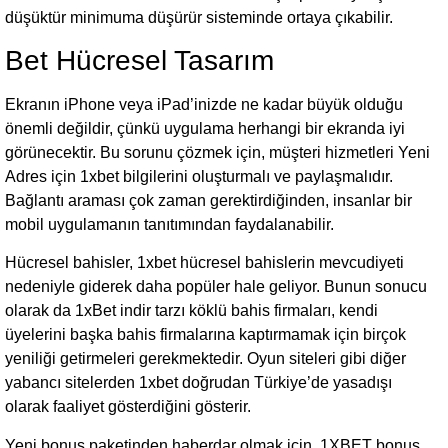
düşüktür minimuma düşürür sisteminde ortaya çıkabilir.
Bet Hücresel Tasarım
Ekranın iPhone veya iPad’inizde ne kadar büyük olduğu
önemli değildir, çünkü uygulama herhangi bir ekranda iyi
görünecektir. Bu sorunu çözmek için, müşteri hizmetleri Yeni
Adres için 1xbet bilgilerini oluşturmalı ve paylaşmalıdır.
Bağlantı araması çok zaman gerektirdiğinden, insanlar bir
mobil uygulamanın tanıtımından faydalanabilir.
Hücresel bahisler, 1xbet hücresel bahislerin mevcudiyeti
nedeniyle giderek daha popüler hale geliyor. Bunun sonucu
olarak da 1xBet indir tarzı köklü bahis firmaları, kendi
üyelerini başka bahis firmalarına kaptırmamak için birçok
yeniliği getirmeleri gerekmektedir. Oyun siteleri gibi diğer
yabancı sitelerden 1xbet doğrudan Türkiye’de yasadışı
olarak faaliyet gösterdiğini gösterir.
Yeni bonus paketinden haberdar olmak için, 1XBET bonus