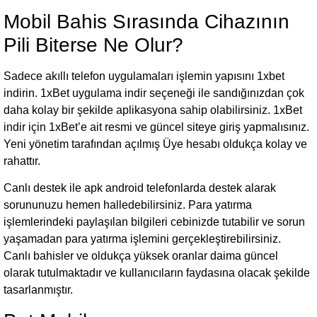
Mobil Bahis Sırasında Cihazının
Pili Biterse Ne Olur?
Sadece akıllı telefon uygulamaları işlemin yapısını 1xbet
indirin. 1xBet uygulama indir seçeneği ile sandığınızdan çok
daha kolay bir şekilde aplikasyona sahip olabilirsiniz. 1xBet
indir için 1xBet’e ait resmi ve güncel siteye giriş yapmalısınız.
Yeni yönetim tarafından açılmış Üye hesabı oldukça kolay ve
rahattır.
Canlı destek ile apk android telefonlarda destek alarak
sorununuzu hemen halledebilirsiniz. Para yatırma
işlemlerindeki paylaşılan bilgileri cebinizde tutabilir ve sorun
yaşamadan para yatırma işlemini gerçekleştirebilirsiniz.
Canlı bahisler ve oldukça yüksek oranlar daima güncel
olarak tutulmaktadır ve kullanıcıların faydasına olacak şekilde
tasarlanmıştır.