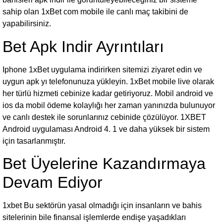
sahip olan 1xBet com mobile ile canlı maç takibini de
yapabilirsiniz.
Bet Apk Indir Ayrıntıları
Iphone 1xBet uygulama indirirken sitemizi ziyaret edin ve
uygun apk yı telefonunuza yükleyin. 1xBet mobile live olarak
her türlü hizmeti cebinize kadar getiriyoruz. Mobil android ve
ios da mobil ödeme kolaylığı her zaman yanınızda bulunuyor
ve canlı destek ile sorunlarınız cebinide çözülüyor. 1XBET
Android uygulaması Android 4. 1 ve daha yüksek bir sistem
için tasarlanmıştır.
Bet Üyelerine Kazandırmaya
Devam Ediyor
1xbet Bu sektörün yasal olmadığı için insanların ve bahis
sitelerinin bile finansal işlemlerde endişe yaşadıkları