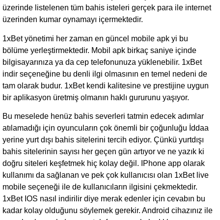
üzerinde listelenen tüm bahis isteleri gerçek para ile internet
üzerinden kumar oynamayı içermektedir.
1xBet yönetimi her zaman en güncel mobile apk yi bu
bölüme yerleştirmektedir. Mobil apk birkaç saniye içinde
bilgisayarınıza ya da cep telefonunuza yüklenebilir. 1xBet
indir seçeneğine bu denli ilgi olmasının en temel nedeni de
tam olarak budur. 1xBet kendi kalitesine ve prestijine uygun
bir aplikasyon üretmiş olmanın haklı gururunu yaşıyor.
Bu meselede henüz bahis severleri tatmin edecek adımlar
atılamadığı için oyuncuların çok önemli bir çoğunluğu İddaa
yerine yurt dışı bahis sitelerini tercih ediyor. Çünkü yurtdışı
bahis sitelerinin sayısı her geçen gün artıyor ve ne yazık ki
doğru siteleri keşfetmek hiç kolay değil. IPhone app olarak
kullanımı da sağlanan ve pek çok kullanıcısı olan 1xBet live
mobile seçeneği ile de kullanıcıların ilgisini çekmektedir.
1xBet IOS nasıl indirilir diye merak edenler için cevabın bu
kadar kolay olduğunu söylemek gerekir. Android cihazınız ile