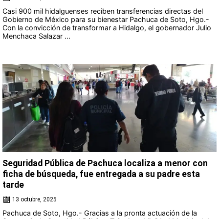
Casi 900 mil hidalguenses reciben transferencias directas del
Gobierno de México para su bienestar Pachuca de Soto, Hgo.-
Con la convicción de transformar a Hidalgo, el gobernador Julio
Menchaca Salazar ...
Seguridad Pública de Pachuca localiza a menor con
ficha de búsqueda, fue entregada a su padre esta
tarde
13 octubre, 2025
Pachuca de Soto, Hgo.- Gracias a la pronta actuación de la