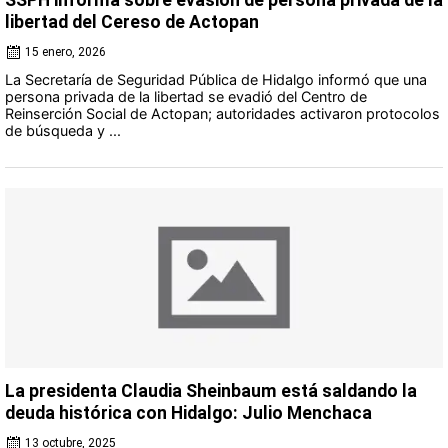
libertad del Cereso de Actopan
15 enero, 2026
La Secretaría de Seguridad Pública de Hidalgo informó que una
persona privada de la libertad se evadió del Centro de
Reinserción Social de Actopan; autoridades activaron protocolos
de búsqueda y ...
La presidenta Claudia Sheinbaum está saldando la
deuda histórica con Hidalgo: Julio Menchaca
13 octubre, 2025