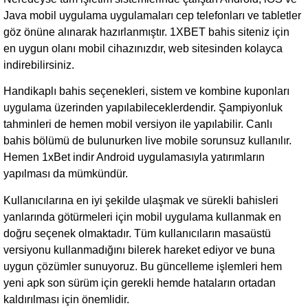
Java mobil uygulama uygulamaları cep telefonları ve tabletler
göz önüne alınarak hazırlanmıştır. 1XBET bahis siteniz için
en uygun olanı mobil cihazınızdır, web sitesinden kolayca
indirebilirsiniz.
Handikaplı bahis seçenekleri, sistem ve kombine kuponları
uygulama üzerinden yapılabileceklerdendir. Şampiyonluk
tahminleri de hemen mobil versiyon ile yapılabilir. Canlı
bahis bölümü de bulunurken live mobile sorunsuz kullanılır.
Hemen 1xBet indir Android uygulamasıyla yatırımların
yapılması da mümkündür.
Kullanıcılarına en iyi şekilde ulaşmak ve sürekli bahisleri
yanlarında götürmeleri için mobil uygulama kullanmak en
doğru seçenek olmaktadır. Tüm kullanıcıların masaüstü
versiyonu kullanmadığını bilerek hareket ediyor ve buna
uygun çözümler sunuyoruz. Bu güncelleme işlemleri hem
yeni apk son sürüm için gerekli hemde hataların ortadan
kaldırılması için önemlidir.