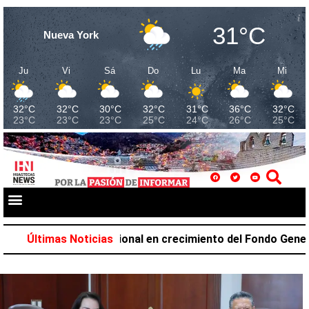
31°C
Nueva York
Ju
Vi
Sá
Do
Lu
Ma
Mi
32°C
32°C
30°C
32°C
31°C
36°C
32°C
23°C
23°C
23°C
25°C
24°C
26°C
25°C
mer lugar nacional en crecimiento del Fondo General de Part
Últimas Noticias