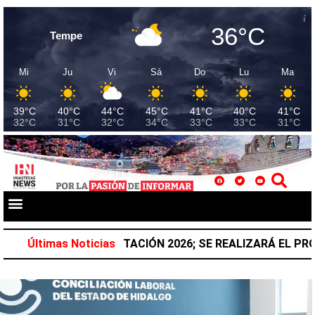
36°C
Tempe
Mi
Ju
Vi
Sá
Do
Lu
Ma
39°C
40°C
44°C
45°C
41°C
40°C
41°C
32°C
31°C
32°C
34°C
33°C
33°C
31°C
AL DE REFORESTACIÓN 2026; SE REALIZARÁ EL PRÓXIMO
Últimas Noticias