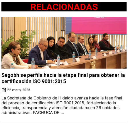
RELACIONADAS
Segobh se perfila hacia la etapa final para obtener la
certificación ISO 9001:2015
22 enero, 2026
La Secretaría de Gobierno de Hidalgo avanza hacia la fase final
del proceso de certificación ISO 9001:2015, fortaleciendo la
eficiencia, transparencia y atención ciudadana en 26 unidades
administrativas. PACHUCA DE ...