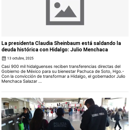
La presidenta Claudia Sheinbaum está saldando la
deuda histórica con Hidalgo: Julio Menchaca
13 octubre, 2025
Casi 900 mil hidalguenses reciben transferencias directas del
Gobierno de México para su bienestar Pachuca de Soto, Hgo.-
Con la convicción de transformar a Hidalgo, el gobernador Julio
Menchaca Salazar ...