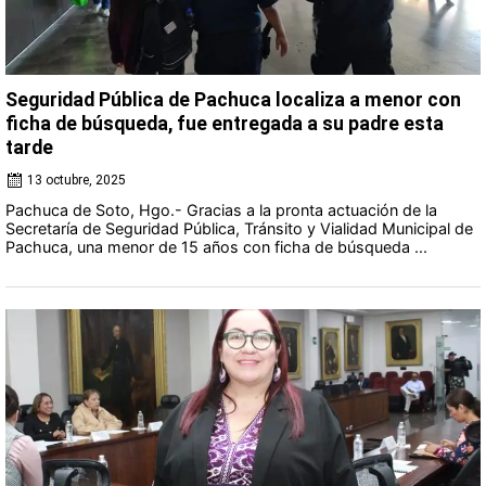
Seguridad Pública de Pachuca localiza a menor con
ficha de búsqueda, fue entregada a su padre esta
tarde
13 octubre, 2025
Pachuca de Soto, Hgo.- Gracias a la pronta actuación de la
Secretaría de Seguridad Pública, Tránsito y Vialidad Municipal de
Pachuca, una menor de 15 años con ficha de búsqueda ...