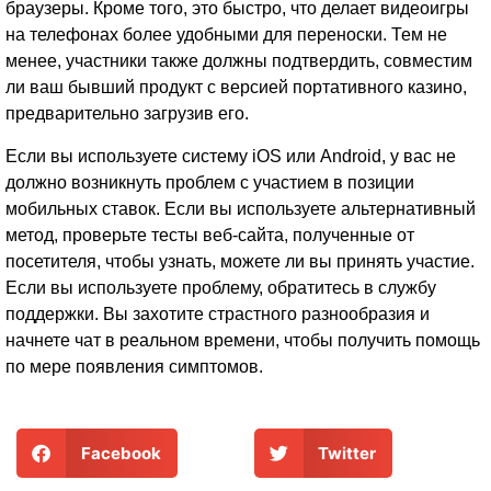
браузеры. Кроме того, это быстро, что делает видеоигры
на телефонах более удобными для переноски. Тем не
менее, участники также должны подтвердить, совместим
ли ваш бывший продукт с версией портативного казино,
предварительно загрузив его.
Если вы используете систему iOS или Android, у вас не
должно возникнуть проблем с участием в позиции
мобильных ставок. Если вы используете альтернативный
метод, проверьте тесты веб-сайта, полученные от
посетителя, чтобы узнать, можете ли вы принять участие.
Если вы используете проблему, обратитесь в службу
поддержки. Вы захотите страстного разнообразия и
начнете чат в реальном времени, чтобы получить помощь
по мере появления симптомов.
Facebook
Twitter