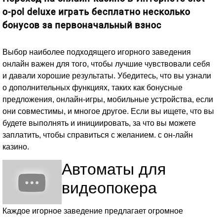
o-pol deluxe играть бесплатно несколько
бонусов за первоначальный взнос
Выбор наиболее подходящего игорного заведения
онлайн важен для того, чтобы лучшие чувствовали себя
и давали хорошие результаты. Убедитесь, что вы узнали
о дополнительных функциях, таких как бонусные
предложения, онлайн-игры, мобильные устройства, если
они совместимы, и многое другое. Если вы ищете, что вы
будете выполнять и инициировать, за что вы можете
заплатить, чтобы справиться с желанием.
с он-лайн
казино.
Автоматы для
видеопокера
Каждое игорное заведение предлагает огромное