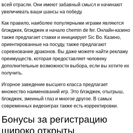
всей отрасли. Они имеют забавный смысл и начинают
увеличивать ваши шансы на победу.
Как правило, наиболее популярными играми являются
блэкджек, блэкджек и начало chemin de fer. Онлайн-казино
также предлагает ставки и инициирует Sic Bo. Казино,
ориентированные на посуду, также предлагают
соревнование драконов. Вы даже можете найти рекламу
преимуществ, которая предоставляет человеку
дополнительные возможности выбора, если вы хотите их
получить.
Игорное заведение высшего класса предлагает
множество наименований игр. Это блэкджек, отыгрыш,
блэкджек, змеиный глаз и многое другое. В самых
современных видеоиграх также есть корректировки.
Бонусы за регистрацию
широко открыты