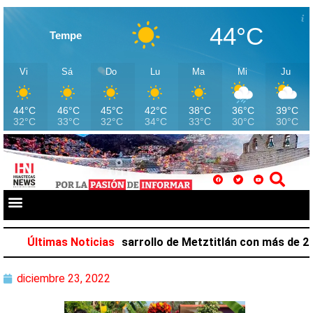
44°C
Tempe
Vi
Sá
Do
Lu
Ma
Mi
Ju
44°C
46°C
45°C
42°C
38°C
36°C
39°C
32°C
33°C
32°C
34°C
33°C
30°C
30°C
lazar favorece desarrollo de Metztitlán con más de 212 m
Últimas Noticias
diciembre 23, 2022