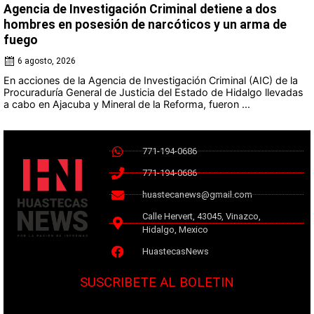
Agencia de Investigación Criminal detiene a dos
hombres en posesión de narcóticos y un arma de
fuego
6 agosto, 2026
En acciones de la Agencia de Investigación Criminal (AIC) de la
Procuraduría General de Justicia del Estado de Hidalgo llevadas
a cabo en Ajacuba y Mineral de la Reforma, fueron ...
771-194-0686
771-194-0686
huastecanews@gmail.com
Calle Hervert, 43045, Vinazco,
Hidalgo, Mexico
HuastecasNews
SUSCRIBETE AL BOLETIN