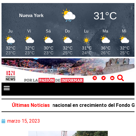
31°C
Nueva York
Ju
Vi
Sá
Do
Lu
Ma
Mi
32°C
32°C
30°C
32°C
31°C
36°C
32°C
23°C
23°C
23°C
25°C
24°C
26°C
25°C
cupa el primer lugar nacional en crecimiento del Fondo Gen
Últimas Noticias
marzo 15, 2023