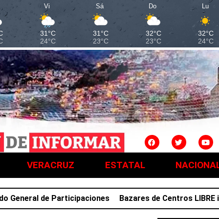
Vi
Sá
Do
Lu
C
31°C
31°C
32°C
32°C
C
24°C
23°C
23°C
24°C
VERACRUZ
ESTATAL
NACIONA
neral de Participaciones
Bazares de Centros LIBRE impul