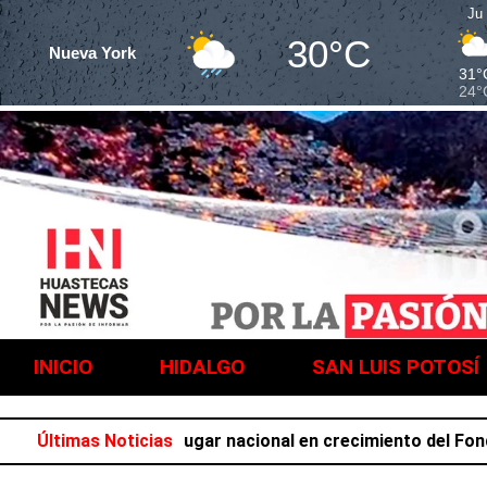
Ju
30°C
Nueva York
31°
24°
INICIO
HIDALGO
SAN LUIS POTOSÍ
ocupa el primer lugar nacional en crecimiento del Fondo Ge
Últimas Noticias