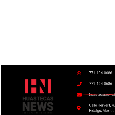
771-194-0686
771-194-0686
huastecanews
Calle Hervert, 4
Hidalgo, Mexico