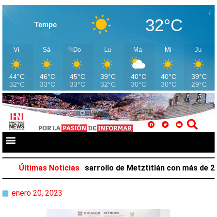
32°C
Tempe
Vi
Sá
Do
Lu
Ma
Mi
Ju
44°C
46°C
45°C
39°C
40°C
40°C
39°C
32°C
33°C
33°C
32°C
30°C
30°C
29°C
lazar favorece desarrollo de Metztitlán con más de 212 m
Últimas Noticias
enero 20, 2023