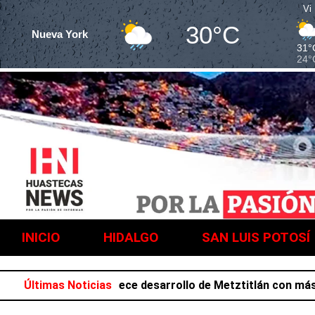
Vi
30°C
Nueva York
31°
24°
INICIO
HIDALGO
SAN LUIS POTOSÍ
a Salazar favorece desarrollo de Metztitlán con más de 2
Últimas Noticias