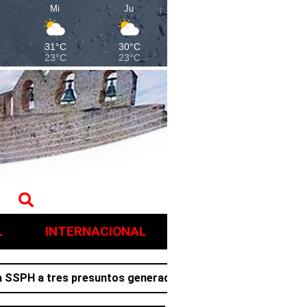
Mi
Ju
31°C
30°C
23°C
23°C
L
INTERNACIONAL
a tres presuntos generadores de violencia en Villa de Tez