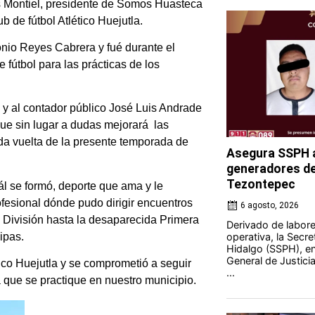
es Montiel, presidente de Somos Huasteca
b de fútbol Atlético Huejutla.
nio Reyes Cabrera y fué durante el
fútbol para las prácticas de los
 y al contador público José Luis Andrade
que sin lugar a dudas mejorará las
nda vuelta de la presente temporada de
Asegura SSPH a
generadores de 
Tezontepec
ál se formó, deporte que ama y le
ofesional dónde pudo dirigir encuentros
6 agosto, 2026
 División hasta la desaparecida Primera
Derivado de labores
ipas.
operativa, la Secre
Hidalgo (SSPH), en
General de Justici
ico Huejutla y se comprometió a seguir
...
 que se practique en nuestro municipio.