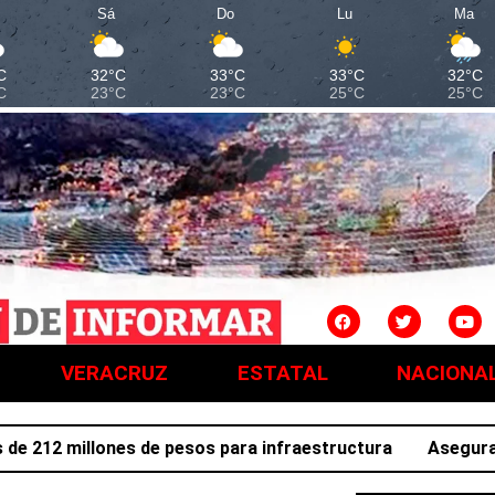
Sá
Do
Lu
Ma
C
32°C
33°C
33°C
32°C
C
23°C
23°C
25°C
25°C
VERACRUZ
ESTATAL
NACIONA
12 millones de pesos para infraestructura
Asegura SSPH 