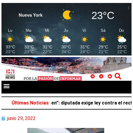
23°C
Nueva York
Lu
Ma
Mi
Ju
Vi
Sá
Do
33°C
33°C
31°C
30°C
31°C
29°C
25°C
23°C
23°C
22°C
24°C
24°C
21°C
22°C
no pertenece al crimen”: diputada exige ley contra el reclu
Últimas Noticias
junio 29, 2022