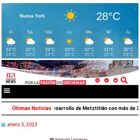
28°C
Nueva York
Vi
Sá
Do
Lu
Ma
Mi
Ju
31°C
32°C
33°C
33°C
32°C
31°C
30°C
24°C
23°C
23°C
25°C
25°C
23°C
23°C
alazar favorece desarrollo de Metztitlán con más de 212 m
Últimas Noticias
enero 3, 2023