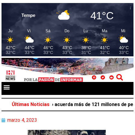
41°C
Tempe
Ju
Vi
Sá
Do
Lu
Ma
Mi
42°C
44°C
46°C
43°C
38°C
41°C
40°C
32°C
33°C
33°C
33°C
31°C
32°C
33°C
ón laboral en Hidalgo acuerda más de 121 millones de pesos
Últimas Noticias
marzo 4, 2023