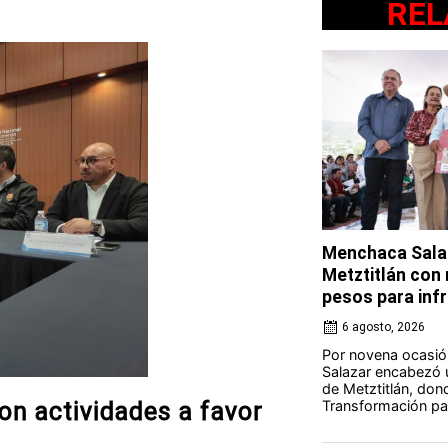
REL
Menchaca Salaz
Metztitlán con
pesos para in
6 agosto, 2026
Por novena ocasió
Salazar encabezó u
de Metztitlán, dond
Transformación par
 actividades a favor