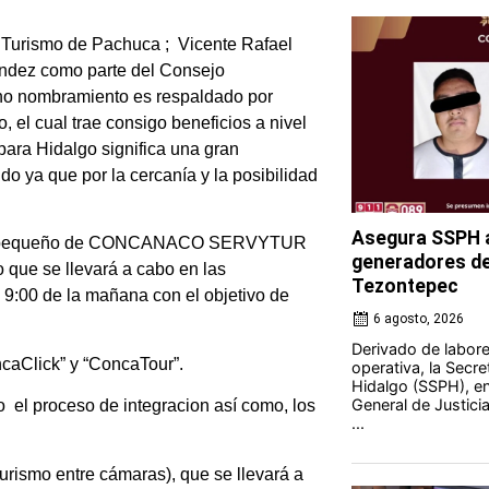
 Turismo de Pachuca ; Vicente Rafael
ández como parte del Consejo
icho nombramiento es respaldado por
 cual trae consigo beneficios a nivel
para Hidalgo significa una gran
o ya que por la cercanía y la posibilidad
Asegura SSPH a
cio en pequeño de CONCANACO SERVYTUR
generadores de 
o que se llevará a cabo en las
Tezontepec
s 9:00 de la mañana con el objetivo de
6 agosto, 2026
Derivado de labores
ncaClick” y “ConcaTour”.
operativa, la Secre
Hidalgo (SSPH), en
General de Justici
 el proceso de integracion así como, los
...
turismo entre cámaras), que se llevará a