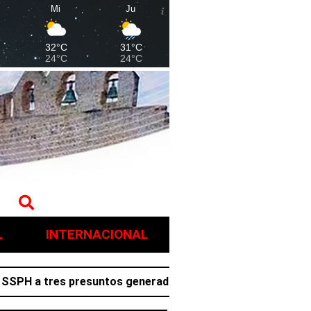
Mi
Ju
32°C
31°C
24°C
24°C
L
INTERNACIONAL
a tres presuntos generadores de violencia en Villa de Tez