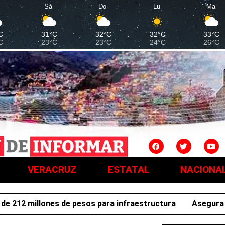
Sá
Do
Lu
Ma
C
31°C
32°C
32°C
33°C
C
23°C
23°C
24°C
26°C
VERACRUZ
ESTATAL
NACIONA
2 millones de pesos para infraestructura
Asegura SSPH 