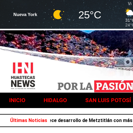
Vi
25°C
Nueva York
31°
24°
INICIO
HIDALGO
SAN LUIS POTOSÍ
a Salazar favorece desarrollo de Metztitlán con más de 21
Últimas Noticias