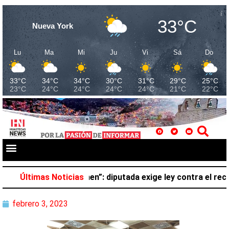
33°C
Nueva York
Lu
Ma
Mi
Ju
Vi
Sá
Do
33°C
34°C
34°C
30°C
31°C
29°C
25°C
23°C
24°C
24°C
24°C
24°C
21°C
22°C
no pertenece al crimen”: diputada exige ley contra el reclu
Últimas Noticias
febrero 3, 2023