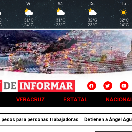
Vi
Sá
Do
Lu
C
31°C
31°C
32°C
32°C
C
24°C
23°C
23°C
24°C
VERACRUZ
ESTATAL
NACIONA
os para personas trabajadoras
Detienen a Ángel Aguirre, 