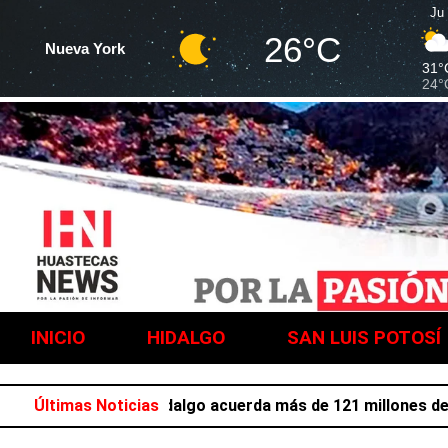
Ju
26°C
Nueva York
31°
24°
INICIO
HIDALGO
SAN LUIS POTOSÍ
ión laboral en Hidalgo acuerda más de 121 millones de pes
Últimas Noticias