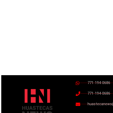
771-194-0686
771-194-0686
huastecanews