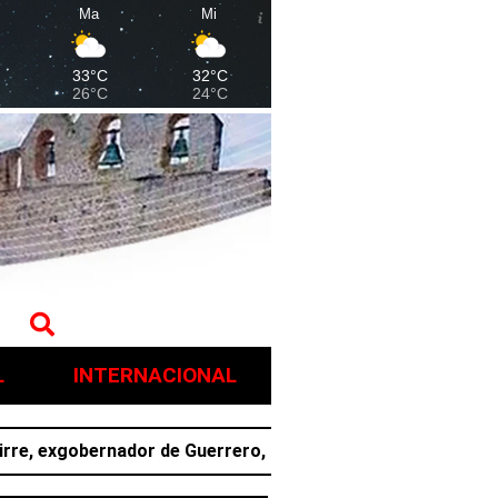
Ma
Mi
33°C
32°C
26°C
24°C
L
INTERNACIONAL
exgobernador de Guerrero, por presunto ocultamiento de evi