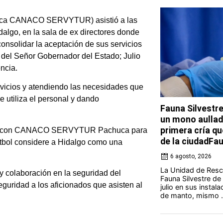
huca CANACO SERVYTUR) asistió a las
dalgo, en la sala de ex directores donde
consolidar la aceptación de sus servicios
s del Señor Gobernador del Estado; Julio
ncia.
rvicios y atendiendo las necesidades que
 utiliza el personal y dando
Fauna Silvestr
un mono aullado
primera cría qu
unto con CANACO SERVYTUR Pachuca para
de la ciudadFa
utbol considere a Hidalgo como una
6 agosto, 2026
La Unidad de Resca
colaboración en la seguridad del
Fauna Silvestre de
eguridad a los aficionados que asisten al
julio en sus instal
de manto, mismo .