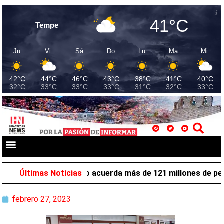
41°C
Tempe
Ju
Vi
Sá
Do
Lu
Ma
Mi
42°C
44°C
46°C
43°C
38°C
41°C
40°C
32°C
33°C
33°C
33°C
31°C
32°C
33°C
ón laboral en Hidalgo acuerda más de 121 millones de peso
Últimas Noticias
febrero 27, 2023