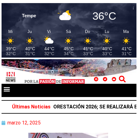
36°C
Tempe
Mi
Ju
Vi
Sá
Do
Lu
Ma
39°C
40°C
44°C
45°C
41°C
40°C
41°C
32°C
31°C
32°C
34°C
33°C
33°C
31°C
 NACIONAL DE REFORESTACIÓN 2026; SE REALIZARÁ EL 
Últimas Noticias
marzo 12, 2025