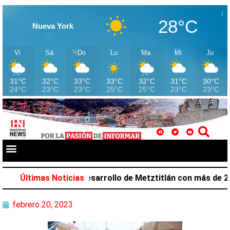
28°C
Nueva York
Vi
Sá
Do
Lu
Ma
Mi
Ju
31°C
32°C
33°C
33°C
32°C
31°C
30°C
24°C
23°C
23°C
25°C
25°C
23°C
23°C
alazar favorece desarrollo de Metztitlán con más de 212 
Últimas Noticias
febrero 20, 2023