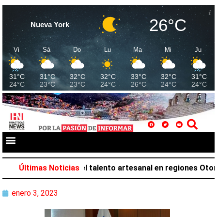
26°C
Nueva York
Vi
Sá
Do
Lu
Ma
Mi
Ju
31°C
31°C
32°C
32°C
33°C
32°C
31°C
24°C
23°C
23°C
24°C
26°C
24°C
24°C
Hidalgo reconoce el talento artesanal en regiones Otomí-T
Últimas Noticias
enero 3, 2023