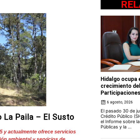
REL
Hidalgo ocupa e
crecimiento de
Participacione
6 agosto, 2026
El pasado 30 de jul
 La Paila – El Susto
Crédito Público (S
el Informe sobre l
Públicas y la ...
5 y
actualmente ofrece servicios
ción ambiental y servicios de