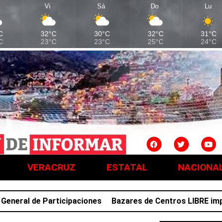
Vi
Sá
Do
Lu
C
32°C
30°C
32°C
31°C
C
23°C
23°C
25°C
24°C
VERACRUZ
ESTATAL
NACIONA
ral de Participaciones
Bazares de Centros LIBRE impuls