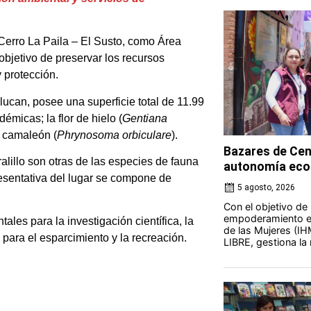
Cerro La Paila – El Susto, como Área
bjetivo de preservar los recursos
 protección.
lucan, posee una superficie total de 11.99
micas; la flor de hielo (
Gentiana
l camaleón (
Phrynosoma orbiculare
).
Bazares de Cen
oralillo son otras de las especies de fauna
autonomía eco
resentativa del lugar se compone de
5 agosto, 2026
Con el objetivo de
empoderamiento ec
ales para la investigación científica, la
de las Mujeres (IH
para el esparcimiento y la recreación.
LIBRE, gestiona la 