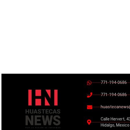
771-194-0686
771-194-0686
huastecanews
Calle Hervert, 4
Hidalgo, Mexico