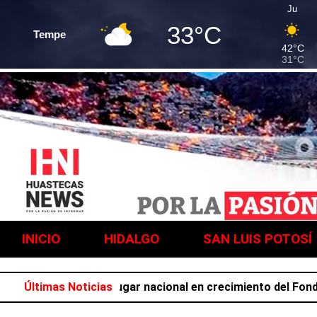
Ju
33°C
Tempe
42°C
31°C
INICIO
HIDALGO
SAN LUIS POTOSÍ
ocupa el primer lugar nacional en crecimiento del Fondo Ge
Últimas Noticias