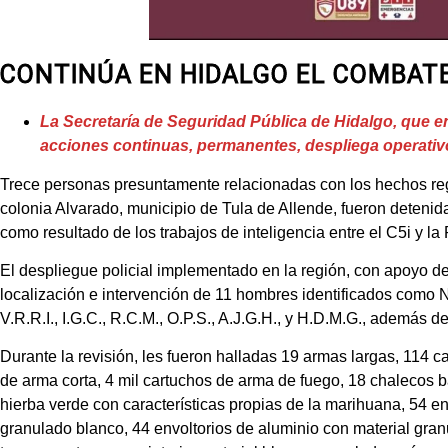
CONTINÚA EN HIDALGO EL COMBATE
La Secretaría de Seguridad Pública de Hidalgo, que e
acciones continuas, permanentes, despliega operativo
Trece personas presuntamente relacionadas con los hechos reg
colonia Alvarado, municipio de Tula de Allende, fueron detenid
como resultado de los trabajos de inteligencia entre el C5i y la 
El despliegue policial implementado en la región, con apoyo d
localización e intervención de 11 hombres identificados como N.J.
V.R.R.I., I.G.C., R.C.M., O.P.S., A.J.G.H., y H.D.M.G., además 
Durante la revisión, les fueron halladas 19 armas largas, 114 
de arma corta, 4 mil cartuchos de arma de fuego, 18 chalecos ba
hierba verde con características propias de la marihuana, 54 en
granulado blanco, 44 envoltorios de aluminio con material gran