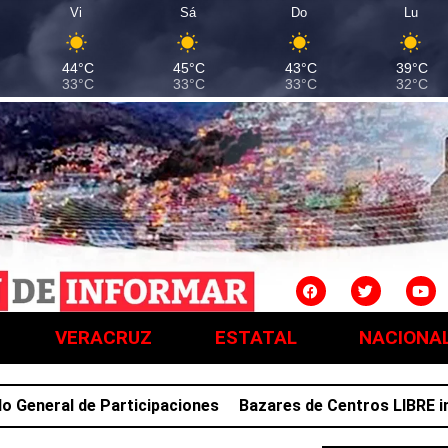
Vi
Sá
Do
Lu
44°C
45°C
43°C
39°C
33°C
33°C
33°C
32°C
VERACRUZ
ESTATAL
NACIONA
neral de Participaciones
Bazares de Centros LIBRE impul