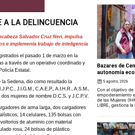
 A LA DELINCUENCIA
ncabeza Salvador Cruz Neri, impulsa
s e implementa trabajo de inteligencia
istrados el pasado 1 de marzo en la
as a través de un operativo coordinado y
Bazares de Cen
Policía Estatal.
autonomía eco
e la Sedena, dio como resultado la
5 agosto, 2026
P.C., J.I.G.M., C.A.E.P., A.I.H.R., A.S.M.,
Con el objetivo de
empoderamiento ec
de dos mujeres de nombre D.C.S. y J.C.P.V.
de las Mujeres (IH
LIBRE, gestiona la 
cargadores de arma larga, dos cargadores
lísticos, 14 celulares, 135 bolsas con
voltorios de aluminio con material
ulado rosa, 24 bolsas de plástico