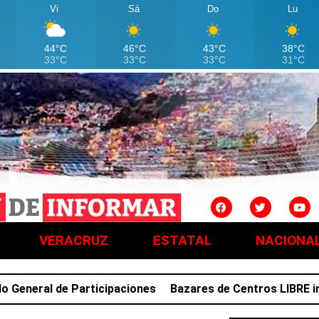
Vi
Sá
Do
Lu
44°C
46°C
43°C
38°C
33°C
33°C
33°C
31°C
VERACRUZ
ESTATAL
NACIONA
neral de Participaciones
Bazares de Centros LIBRE impul