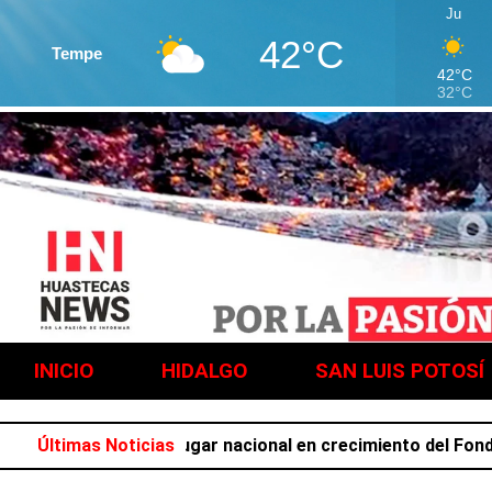
Ju
42°C
Tempe
42°C
32°C
INICIO
HIDALGO
SAN LUIS POTOSÍ
ocupa el primer lugar nacional en crecimiento del Fondo Ge
Últimas Noticias