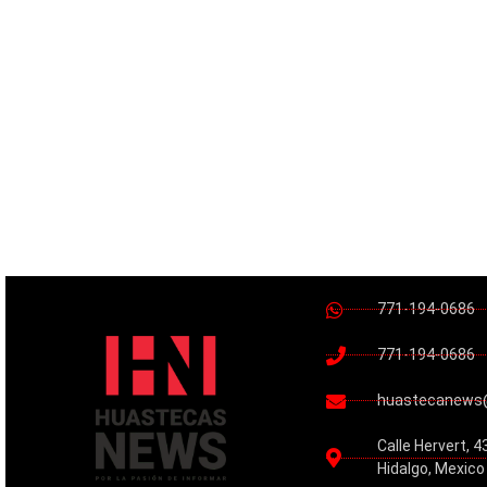
771-194-0686
771-194-0686
huastecanews
Calle Hervert, 4
Hidalgo, Mexico