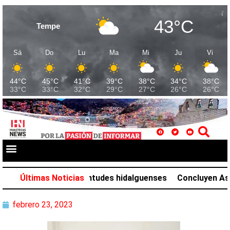
43°C
Tempe
Sá
Do
Lu
Ma
Mi
Ju
Vi
44°C
45°C
41°C
39°C
38°C
34°C
38°C
33°C
33°C
32°C
29°C
27°C
26°C
26°C
idades para las juventudes hidalguenses
Últimas Noticias
Concluyen Asambl
febrero 23, 2023