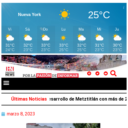
25°C
Nueva York
Vi
Sá
Do
Lu
Ma
Mi
Ju
31°C
32°C
33°C
33°C
32°C
31°C
30°C
24°C
23°C
23°C
25°C
25°C
23°C
23°C
alazar favorece desarrollo de Metztitlán con más de 212 
Últimas Noticias
marzo 8, 2023