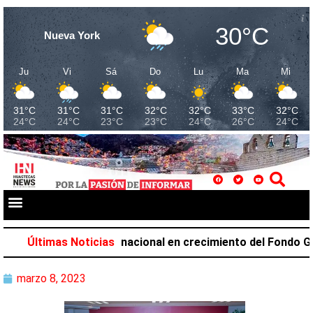
30°C
Nueva York
Ju
Vi
Sá
Do
Lu
Ma
Mi
31°C
31°C
31°C
32°C
32°C
33°C
32°C
24°C
24°C
23°C
23°C
24°C
26°C
24°C
upa el primer lugar nacional en crecimiento del Fondo Gener
Últimas Noticias
marzo 8, 2023