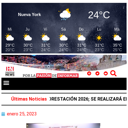
24°C
Nueva York
Mi
Ju
Vi
Sá
Do
Lu
Ma
29°C
30°C
31°C
30°C
31°C
31°C
35°C
20°C
23°C
24°C
24°C
24°C
23°C
25°C
NACIONAL DE REFORESTACIÓN 2026; SE REALIZARÁ EL P
Últimas Noticias
enero 25, 2023