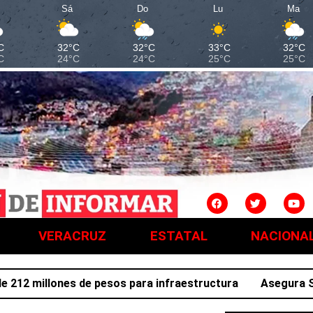
Sá
Do
Lu
Ma
C
32°C
32°C
33°C
32°C
C
24°C
24°C
25°C
25°C
VERACRUZ
ESTATAL
NACIONA
 millones de pesos para infraestructura
Asegura SSPH a 