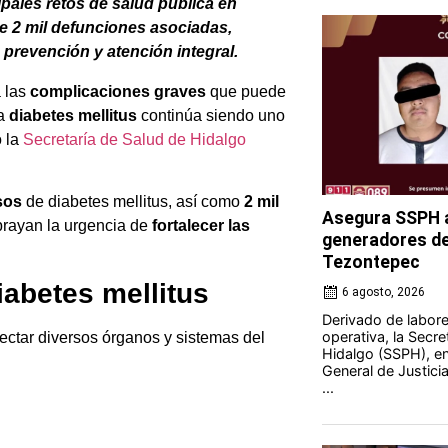
ipales retos de salud pública en
e 2 mil defunciones asociadas,
 prevención y atención integral.
 las
complicaciones graves
que puede
la
diabetes mellitus
continúa siendo uno
ó la
Secretaría de Salud de Hidalgo
sos
de diabetes mellitus, así como
2 mil
Asegura SSPH a
brayan la urgencia de
fortalecer las
generadores de 
Tezontepec
abetes mellitus
6 agosto, 2026
Derivado de labores
operativa, la Secre
ctar diversos órganos y sistemas del
Hidalgo (SSPH), en
General de Justici
...