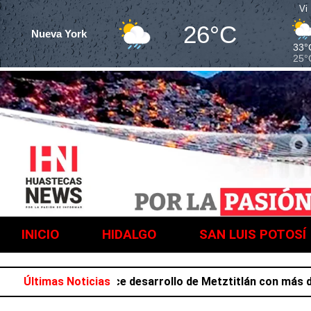
Vi
26°C
Nueva York
33°
25°
INICIO
HIDALGO
SAN LUIS POTOSÍ
Salazar favorece desarrollo de Metztitlán con más de 212
Últimas Noticias