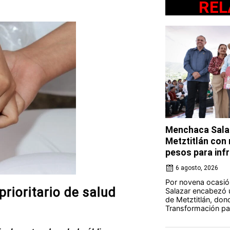
REL
Menchaca Salaz
Metztitlán con
pesos para in
6 agosto, 2026
Por novena ocasió
prioritario de salud
Salazar encabezó u
de Metztitlán, dond
Transformación par