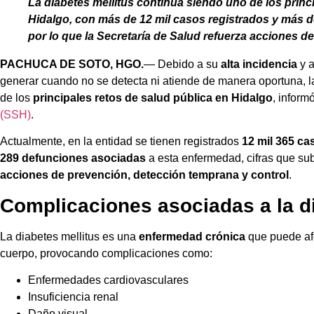
La diabetes mellitus continúa siendo uno de los princ
Hidalgo, con más de 12 mil casos registrados y más d
por lo que la Secretaría de Salud refuerza acciones de
PACHUCA DE SOTO, HGO.
— Debido a su
alta incidencia
y a
generar cuando no se detecta ni atiende de manera oportuna, 
de los
principales retos de salud pública en Hidalgo
, inform
(SSH)
.
Actualmente, en la entidad se tienen registrados
12 mil 365 ca
289 defunciones asociadas
a esta enfermedad, cifras que su
acciones de prevención, detección temprana y control
.
Complicaciones asociadas a la di
La diabetes mellitus es una
enfermedad crónica
que puede afe
cuerpo, provocando complicaciones como:
Enfermedades cardiovasculares
Insuficiencia renal
Daño visual