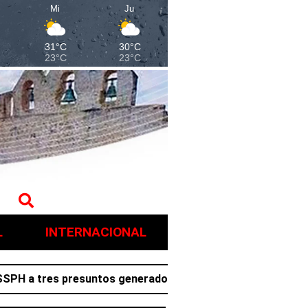
Mi
Ju
31°C
30°C
23°C
23°C
L
INTERNACIONAL
tres presuntos generadores de violencia en Villa de Tezon