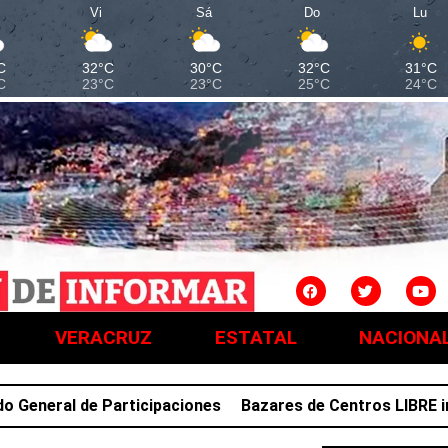
Vi
Sá
Do
Lu
C
32°C
30°C
32°C
31°C
C
23°C
23°C
25°C
24°C
VERACRUZ
ESTATAL
NACIONA
neral de Participaciones
Bazares de Centros LIBRE impu