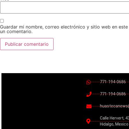
Guardar mi nombre, correo electrónico y sitio web en est
un comentario.
771-194-0686
771-194-0686
huastecanews
Calle Hervert, 4
Hidalgo, Mexico