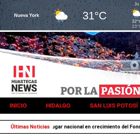
Ju
31°C
Nueva York
32°
23°
INICIO
HIDALGO
SAN LUIS POTOSÍ
 ocupa el primer lugar nacional en crecimiento del Fondo Ge
Últimas Noticias