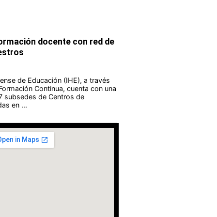
formación docente con red de
estros
guense de Educación (IHE), a través
 Formación Continua, cuenta con una
 7 subsedes de Centros de
as en ...