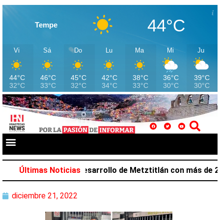
44°C
Tempe
Vi
Sá
Do
Lu
Ma
Mi
Ju
44°C
46°C
45°C
42°C
38°C
36°C
39°C
32°C
33°C
32°C
34°C
33°C
30°C
30°C
alazar favorece desarrollo de Metztitlán con más de 212 
Últimas Noticias
diciembre 21, 2022