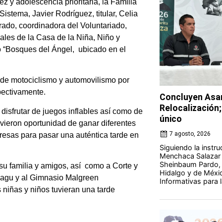
z y adolescencia prioritaria, la Familia
istema, Javier Rodríguez, titular, Celia
rado, coordinadora del Voluntariado,
les de la Casa de la Niña, Niño y
o “Bosques del Ángel, ubicado en el
 de motociclismo y automovilismo por
pectivamente.
Concluyen Asam
Relocalización;
disfrutar de juegos inflables así como de
único
tuvieron oportunidad de ganar diferentes
7 agosto, 2026
resas para pasar una auténtica tarde en
Siguiendo la instr
Menchaca Salazar y
Sheinbaum Pardo, 
 su familia y amigos, así como a Corte y
Hidalgo y de Méxi
Magu y al Gimnasio Malgreen
Informativas para la
 niñas y niños tuvieran una tarde