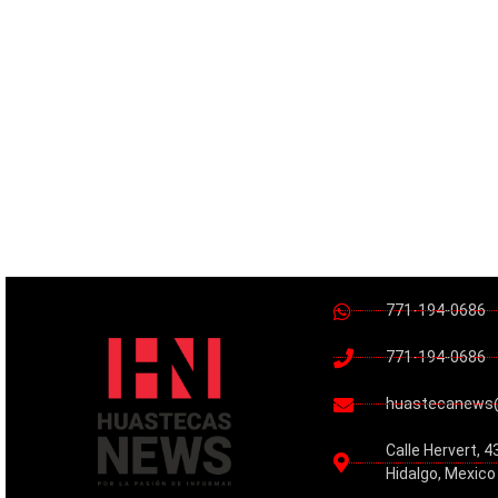
771-194-0686
771-194-0686
huastecanews
Calle Hervert, 4
Hidalgo, Mexico