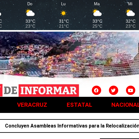
Do
Lu
Ma
Mi
C
33°C
31°C
33°C
32°C
C
23°C
21°C
25°C
23°C
VERACRUZ
ESTATAL
NACIONA
cluyen Asambleas Informativas para la Relocalización; fami