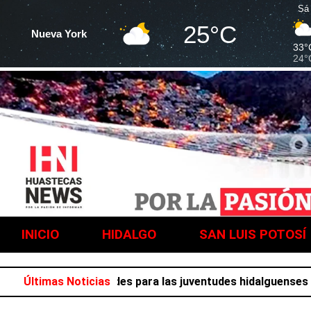
Sá
25°C
Nueva York
33°
24°
INICIO
HIDALGO
SAN LUIS POTOSÍ
llena de actividades para las juventudes hidalguenses
Últimas Noticias
Con