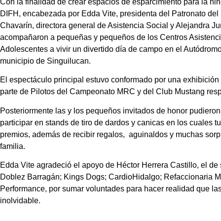
Con la finalidad de crear espacios de esparcimiento para la niñe
DIFH, encabezada por Edda Vite, presidenta del Patronato del S
Chavarín, directora general de Asistencia Social y Alejandra Ju
acompañaron a pequeñas y pequeños de los Centros Asistencia
Adolescentes a vivir un divertido día de campo en el Autódrom
municipio de Singuilucan.
El espectáculo principal estuvo conformado por una exhibición
parte de Pilotos del Campeonato MRC y del Club Mustang res
Posteriormente las y los pequeños invitados de honor pudieron 
participar en stands de tiro de dardos y canicas en los cuales 
premios, además de recibir regalos, aguinaldos y muchas sorp
familia.
Edda Vite agradeció el apoyo de Héctor Herrera Castillo, el de
Doblez Barragán; Kings Dogs; CardioHidalgo; Refaccionaria 
Performance, por sumar voluntades para hacer realidad que las
inolvidable.