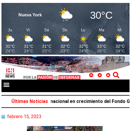
30°C
Nueva York
Ju
Vi
Sá
Do
Lu
Ma
Mi
31°C
31°C
31°C
32°C
32°C
33°C
32°C
24°C
24°C
23°C
23°C
24°C
26°C
24°C
upa el primer lugar nacional en crecimiento del Fondo Gene
Últimas Noticias
febrero 15, 2023