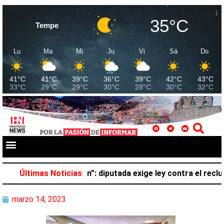
35°C
Tempe
Lu
Ma
Mi
Ju
Vi
Sá
Do
41°C
41°C
39°C
36°C
39°C
42°C
43°C
33°C
29°C
29°C
30°C
28°C
30°C
32°C
 pertenece al crimen”: diputada exige ley contra el recluta
Últimas Noticias
marzo 14, 2023