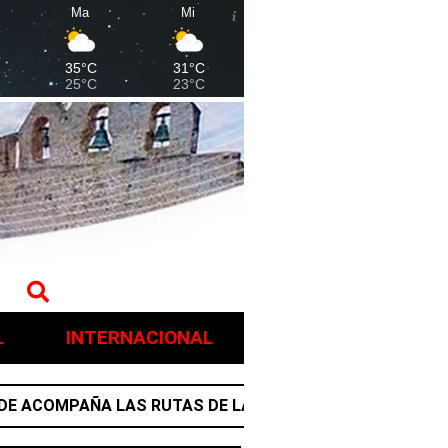
Ma
Mi
35°C
31°C
25°C
23°C
L
INTERNACIONAL
OMPAÑA LAS RUTAS DE LA TRANSFORMACIÓN Y REFUERZA 