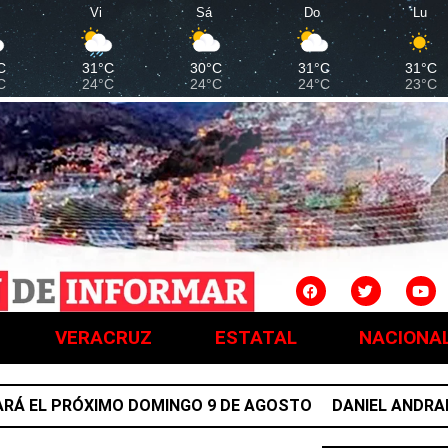
Vi
Sá
Do
Lu
C
31°C
30°C
31°C
31°C
C
24°C
24°C
24°C
23°C
VERACRUZ
ESTATAL
NACIONA
EL PRÓXIMO DOMINGO 9 DE AGOSTO
DANIEL ANDRADE AC