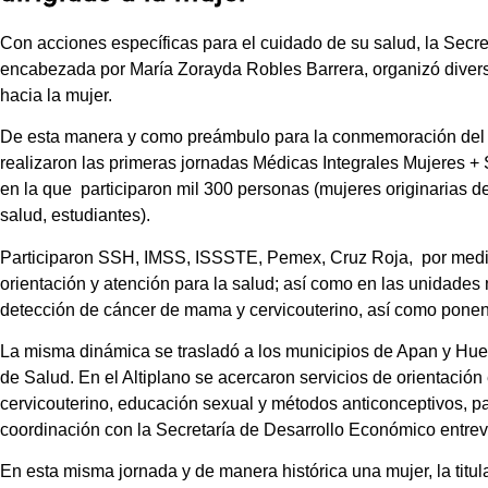
Con acciones específicas para el cuidado de su salud, la Secr
encabezada por María Zorayda Robles Barrera, organizó diver
hacia la mujer.
De esta manera y como preámbulo para la conmemoración del 8
realizaron las primeras jornadas Médicas Integrales Mujeres + S
en la que participaron mil 300 personas (mujeres originarias d
salud, estudiantes).
Participaron SSH, IMSS, ISSSTE, Pemex, Cruz Roja, por medio
orientación y atención para la salud; así como en las unidades
detección de cáncer de mama y cervicouterino, así como ponenci
La misma dinámica se trasladó a los municipios de Apan y Hu
de Salud. En el Altiplano se acercaron servicios de orientaci
cervicouterino, educación sexual y métodos anticonceptivos, p
coordinación con la Secretaría de Desarrollo Económico entrev
En esta misma jornada y de manera histórica una mujer, la titu