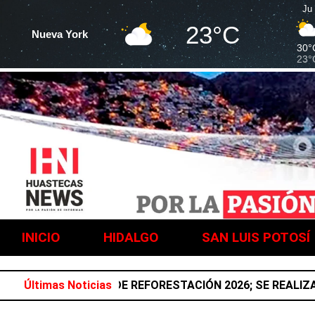
Ju
23°C
Nueva York
30°
23°
INICIO
HIDALGO
SAN LUIS POTOSÍ
ADA NACIONAL DE REFORESTACIÓN 2026; SE REALIZARÁ 
Últimas Noticias