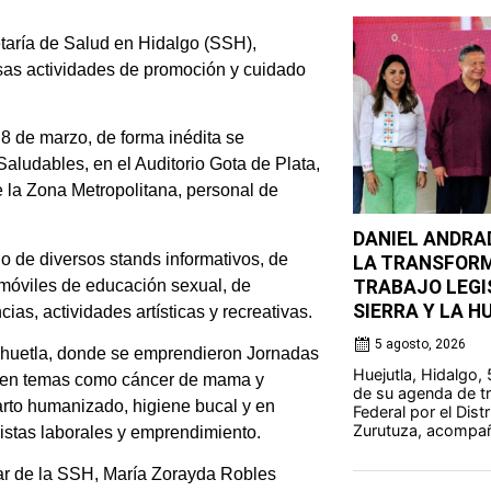
etaría de Salud en Hidalgo (SSH),
sas actividades de promoción y cuidado
 de marzo, de forma inédita se
aludables, en el Auditorio Gota de Plata,
e la Zona Metropolitana, personal de
DANIEL ANDRA
 de diversos stands informativos, de
LA TRANSFORM
 móviles de educación sexual, de
TRABAJO LEGIS
SIERRA Y LA 
as, actividades artísticas y recreativas.
5 agosto, 2026
ehuetla, donde se emprendieron Jornadas
Huejutla, Hidalgo
ón en temas como cáncer de mama y
de su agenda de tra
arto humanizado, higiene bucal y en
Federal por el Dist
Zurutuza, acompañó
istas laborales y emprendimiento.
lar de la SSH, María Zorayda Robles