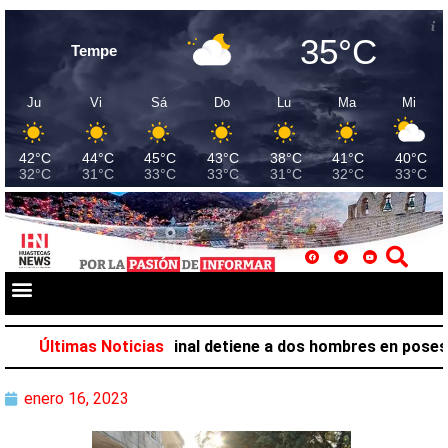
35°C
Tempe
Ju
Vi
Sá
Do
Lu
Ma
Mi
42°C
44°C
45°C
43°C
38°C
41°C
40°C
32°C
31°C
33°C
33°C
31°C
32°C
33°C
 Investigación Criminal detiene a dos hombres en posesión 
Últimas Noticias
enero 16, 2023