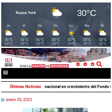
30°C
Nueva York
Ju
Vi
Sá
Do
Lu
Ma
Mi
31°C
31°C
31°C
32°C
32°C
33°C
32°C
24°C
24°C
23°C
23°C
24°C
26°C
24°C
cupa el primer lugar nacional en crecimiento del Fondo Gene
Últimas Noticias
enero 30, 2023