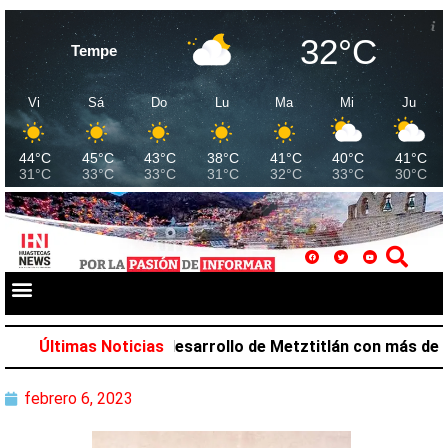
32°C
Tempe
Vi
Sá
Do
Lu
Ma
Mi
Ju
44°C
45°C
43°C
38°C
41°C
40°C
41°C
31°C
33°C
33°C
31°C
32°C
33°C
30°C
Salazar favorece desarrollo de Metztitlán con más de 212
Últimas Noticias
febrero 6, 2023