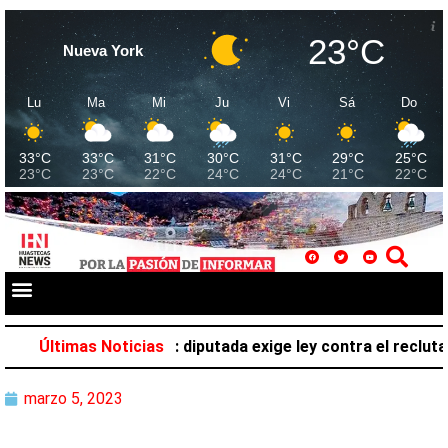
23°C
Nueva York
Lu
Ma
Mi
Ju
Vi
Sá
Do
33°C
33°C
31°C
30°C
31°C
29°C
25°C
23°C
23°C
22°C
24°C
24°C
21°C
22°C
pertenece al crimen”: diputada exige ley contra el reclutam
Últimas Noticias
marzo 5, 2023