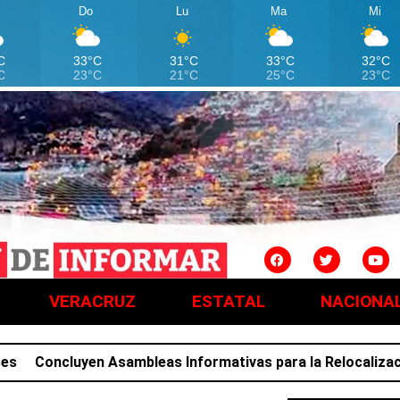
Do
Lu
Ma
Mi
C
33°C
31°C
33°C
32°C
C
23°C
21°C
25°C
23°C
VERACRUZ
ESTATAL
NACIONA
ncluyen Asambleas Informativas para la Relocalización; fa