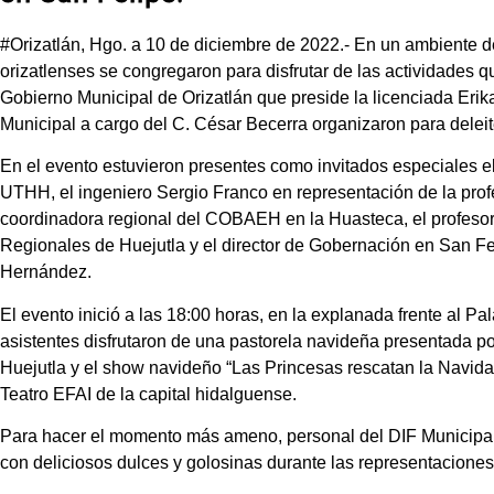
#Orizatlán, Hgo. a 10 de diciembre de 2022.- En un ambiente de
orizatlenses se congregaron para disfrutar de las actividades q
Gobierno Municipal de Orizatlán que preside la licenciada Eri
Municipal a cargo del C. César Becerra organizaron para deleit
En el evento estuvieron presentes como invitados especiales el
UTHH, el ingeniero Sergio Franco en representación de la prof
coordinadora regional del COBAEH en la Huasteca, el profeso
Regionales de Huejutla y el director de Gobernación en San Fel
Hernández.
El evento inició a las 18:00 horas, en la explanada frente al P
asistentes disfrutaron de una pastorela navideña presentada p
Huejutla y el show navideño “Las Princesas rescatan la Navid
Teatro EFAI de la capital hidalguense.
Para hacer el momento más ameno, personal del DIF Municipal
con deliciosos dulces y golosinas durante las representaciones 