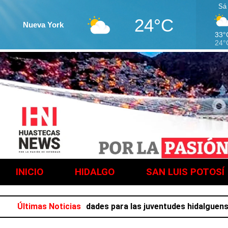
Sá
24°C
Nueva York
33°
24°
INICIO
HIDALGO
SAN LUIS POTOSÍ
 llena de actividades para las juventudes hidalguenses
Últimas Noticias
Co