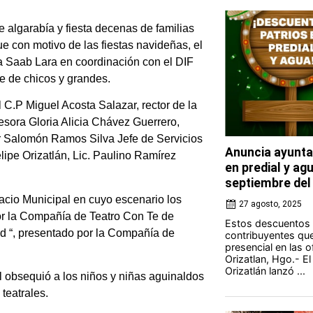
 algarabía y fiesta decenas de familias
ue con motivo de las fiestas navideñas, el
ka Saab Lara en coordinación con el DIF
e de chicos y grandes.
 C.P Miguel Acosta Salazar, rector de la
esora Gloria Alicia Chávez Guerrero,
r Salomón Ramos Silva Jefe de Servicios
Anuncia ayunta
ipe Orizatlán, Lic. Paulino Ramírez
en predial y ag
septiembre del
alacio Municipal en cuyo escenario los
27 agosto, 2025
or la Compañía de Teatro Con Te de
Estos descuentos a
ad “, presentado por la Compañía de
contribuyentes qu
presencial en las o
Orizatlan, Hgo.- E
Orizatlán lanzó ...
 obsequió a los niños y niñas aguinaldos
teatrales.