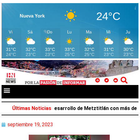
24°C
Nueva York
Vi
Sá
Do
Lu
Ma
Mi
Ju
31°C
32°C
33°C
33°C
32°C
31°C
30°C
24°C
23°C
23°C
25°C
25°C
23°C
23°C
Salazar favorece desarrollo de Metztitlán con más de 212
Últimas Noticias
septiembre 19, 2023