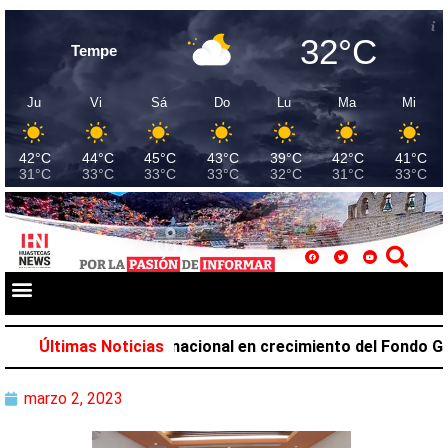
32°C
Tempe
Ju
Vi
Sá
Do
Lu
Ma
Mi
42°C
44°C
45°C
43°C
39°C
42°C
41°C
31°C
33°C
33°C
33°C
32°C
31°C
33°C
upa el primer lugar nacional en crecimiento del Fondo Gener
Últimas Noticias
marzo 2, 2023