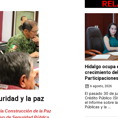
REL
Hidalgo ocupa e
crecimiento de
Participacione
6 agosto, 2026
El pasado 30 de jul
uridad y la paz
Crédito Público (S
el Informe sobre l
Públicas y la ...
 la Construcción de la Paz
ivo de Seguridad Pública