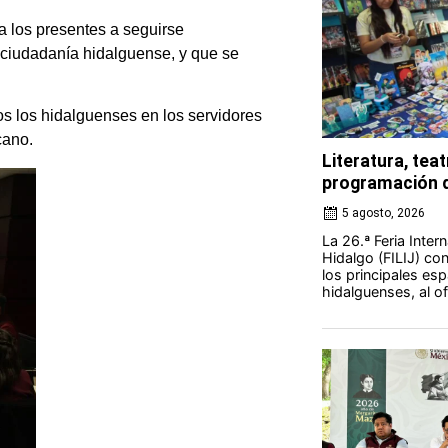
 a los presentes a seguirse
 ciudadanía hidalguense, y que se
os los hidalguenses en los servidores
cano.
Literatura, teat
programación d
5 agosto, 2026
La 26.ª Feria Intern
Hidalgo (FILIJ) c
los principales esp
hidalguenses, al o