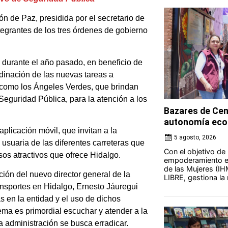
n de Paz, presidida por el secretario de
tegrantes de los tres órdenes de gobierno
s durante el año pasado, en beneficio de
rdinación de las nuevas tareas a
s como los Ángeles Verdes, que brindan
 Seguridad Pública, para la atención a los
Bazares de Cen
autonomía eco
plicación móvil, que invitan a la
5 agosto, 2026
n usuaria de las diferentes carreteras que
Con el objetivo de
rsos atractivos que ofrece Hidalgo.
empoderamiento ec
de las Mujeres (IH
ción del nuevo director general de la
LIBRE, gestiona la 
nsportes en Hidalgo, Ernesto Jáuregui
s en la entidad y el uso de dichos
ema es primordial escuchar y atender a la
a administración se busca erradicar.