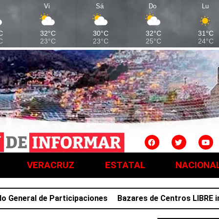
Vi
Sá
Do
Lu
C
32°C
30°C
32°C
31°C
C
23°C
23°C
25°C
24°C
VERACRUZ
ESTATAL
NACIONA
eral de Participaciones
Bazares de Centros LIBRE impul