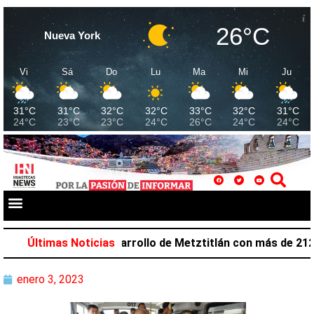
26°C
Nueva York
Vi
Sá
Do
Lu
Ma
Mi
Ju
31°C
31°C
32°C
32°C
33°C
32°C
31°C
24°C
23°C
23°C
24°C
26°C
24°C
24°C
zar favorece desarrollo de Metztitlán con más de 212 mil
Últimas Noticias
enero 3, 2023