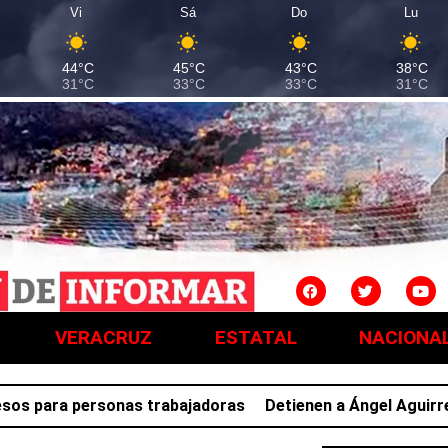
Vi
Sá
Do
Lu
44°C
45°C
43°C
38°C
31°C
33°C
33°C
31°C
VERACRUZ
ESTATAL
NACIONA
ara personas trabajadoras
Detienen a Ángel Aguirre, exgo