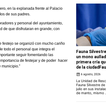
nero, en la explanada frente al Palacio
dos de sus padres.
oradores y personal del ayuntamiento,
dad de que disfrutaran en grande, con
e festejo se organizó con mucho cariño
e todo el personal que integra el
Fauna Silvestr
importante seguir fomentando las
un mono aullado
 importancia de festejar y de poder hacer
primera cría qu
 municipio.”
de la ciudadFa
6 agosto, 2026
La Unidad de Resca
Fauna Silvestre de
julio en sus instal
de manto, mismo .