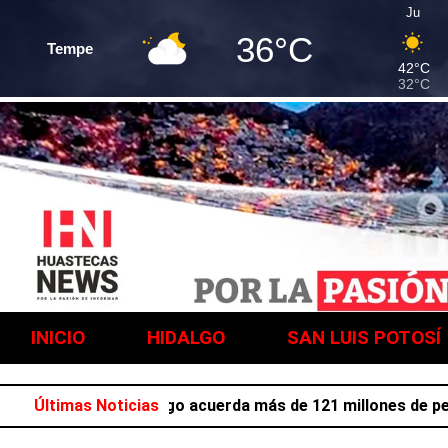
Ju
36°C
Tempe
42°C
32°C
INICIO
HIDALGO
SAN LUIS POTOSÍ
 laboral en Hidalgo acuerda más de 121 millones de pesos p
Últimas Noticias