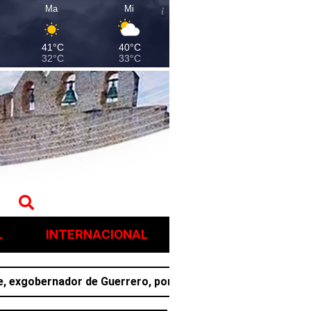
Ma
Mi
41°C
40°C
32°C
33°C
L
INTERNACIONAL
bernador de Guerrero, por presunto ocultamiento de eviden