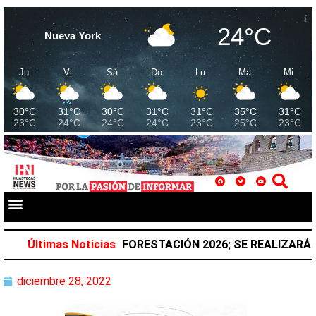
24°C
Nueva York
Ju
Vi
Sá
Do
Lu
Ma
Mi
30°C
31°C
30°C
31°C
31°C
35°C
31°C
23°C
24°C
24°C
24°C
23°C
25°C
23°C
A NACIONAL DE REFORESTACIÓN 2026; SE REALIZARÁ EL
Últimas Noticias
diciembre 28, 2022