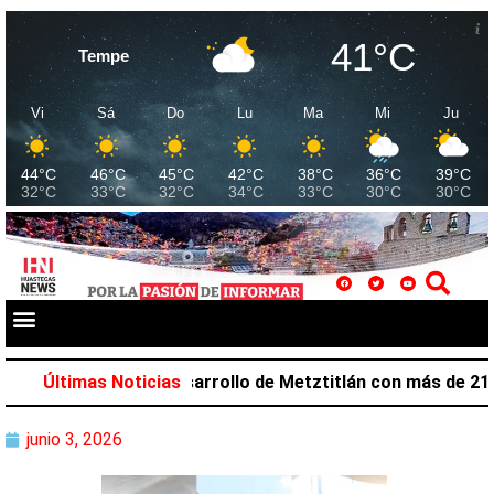
41°C
Tempe
Vi
Sá
Do
Lu
Ma
Mi
Ju
44°C
46°C
45°C
42°C
38°C
36°C
39°C
32°C
33°C
32°C
34°C
33°C
30°C
30°C
azar favorece desarrollo de Metztitlán con más de 212 mi
Últimas Noticias
junio 3, 2026