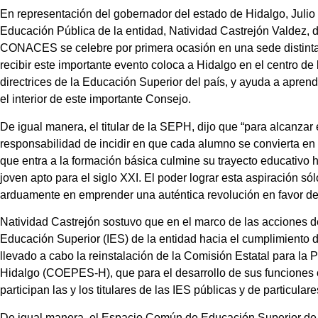
En representación del gobernador del estado de Hidalgo, Julio
Educación Pública de la entidad, Natividad Castrejón Valdez, 
CONACES se celebre por primera ocasión en una sede distinta 
recibir este importante evento coloca a Hidalgo en el centro de
directrices de la Educación Superior del país, y ayuda a apren
el interior de este importante Consejo.
De igual manera, el titular de la SEPH, dijo que “para alcanza
responsabilidad de incidir en que cada alumno se convierta e
que entra a la formación básica culmine su trayecto educativo h
joven apto para el siglo XXI. El poder lograr esta aspiración só
arduamente en emprender una auténtica revolución en favor de 
Natividad Castrejón sostuvo que en el marco de las acciones de
Educación Superior (IES) de la entidad hacia el cumplimiento d
llevado a cabo la reinstalación de la Comisión Estatal para la
Hidalgo (COEPES-H), que para el desarrollo de sus funciones
participan las y los titulares de las IES públicas y de particulare
De igual manera, el Espacio Común de Educación Superior de