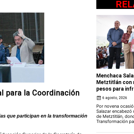
REL
Menchaca Salaz
Metztitlán con
pesos para in
l para la Coordinación
6 agosto, 2026
Por novena ocasió
Salazar encabezó u
ias que participan en la transformación
de Metztitlán, dond
Transformación par