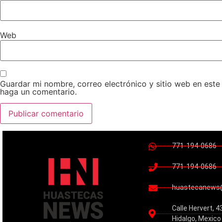
Web
Guardar mi nombre, correo electrónico y sitio web en est
haga un comentario.
771-194-0686
771-194-0686
huastecanews
Calle Hervert, 4
Hidalgo, Mexico