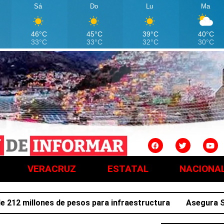
Sá
Do
Lu
Ma
46°C
45°C
39°C
40°C
33°C
33°C
32°C
30°C
VERACRUZ
ESTATAL
NACIONA
 millones de pesos para infraestructura
Asegura SSPH a 