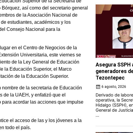
Educación Superior de la Secretaría de
Bórquez, así como del secretario general
embros de la Asociación Nacional de
 de estudiantes, académicos y los
 del Consejo Nacional para la
lugar en el Centro de Negocios de la
tensión Universitaria, este viernes se
miento de la Ley General de Educación
Asegura SSPH a
de la Educación Superior, el Marco
generadores de 
itación de la Educación Superior.
Tezontepec
6 agosto, 2026
 nombre de la secretaria de Educación
es de la UAEH, y enfatizó que el
Derivado de labores
operativa, la Secre
para acordar las acciones que impulse
Hidalgo (SSPH), en
General de Justici
...
tice el acceso de las y los jóvenes a la
n todo el país.