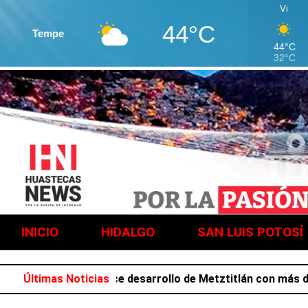
Vi
44°C
Tempe
44°C
32°C
INICIO
HIDALGO
SAN LUIS POTOSÍ
Salazar favorece desarrollo de Metztitlán con más de 212
Últimas Noticias