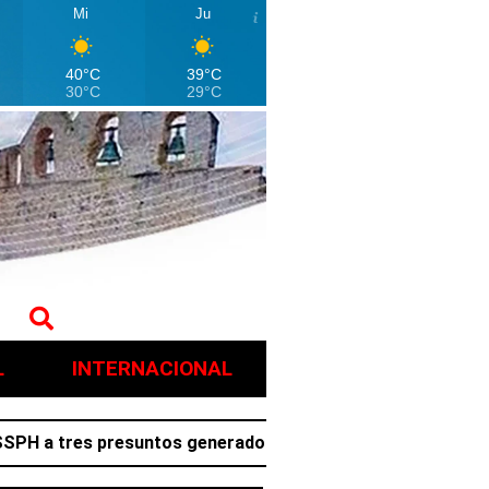
Mi
Ju
40°C
39°C
30°C
29°C
L
INTERNACIONAL
tres presuntos generadores de violencia en Villa de Tezo