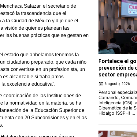
 Menchaca Salazar, el secretario de
destacó la trascendencia que el
a la Ciudad de México y dijo que el
 la visión de quienes planean las
der las buenas prácticas que se gestan en
r el estado que anhelamos tenemos la
Fortalece el go
n un ciudadano preparado, que cada niño
prevención de d
asta convertirse en un profesionista, un
sector empresa
lo es alcanzable si trabajamos
la excelencia educativa”.
6 agosto, 2026
Personal especiali
 coordinación de las Instituciones de
Comando, Comunic
Inteligencia (C5i),
e la normatividad en la materia, se ha
Cibernética de la 
 Planeación de la Educación Superior de
Hidalgo (SSPH) ...
 cuenta con 20 Subcomisiones y en ellas
s.
 Hidalgo funciona como un órgano