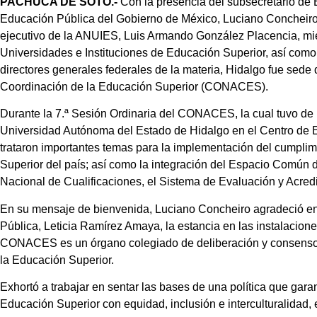
PACHUCA DE SOTO.-
Con la presencia del subsecretario de 
Educación Pública del Gobierno de México, Luciano Concheiro 
ejecutivo de la ANUIES, Luis Armando González Placencia, mi
Universidades e Instituciones de Educación Superior, así como
directores generales federales de la materia, Hidalgo fue sede
Coordinación de la Educación Superior (CONACES).
Durante la 7.ª Sesión Ordinaria del CONACES, la cual tuvo de 
Universidad Autónoma del Estado de Hidalgo en el Centro de Ex
trataron importantes temas para la implementación del cumpli
Superior del país; así como la integración del Espacio Común 
Nacional de Cualificaciones, el Sistema de Evaluación y Acred
En su mensaje de bienvenida, Luciano Concheiro agradeció en
Pública, Leticia Ramírez Amaya, la estancia en las instalacion
CONACES es un órgano colegiado de deliberación y consenso 
la Educación Superior.
Exhortó a trabajar en sentar las bases de una política que garan
Educación Superior con equidad, inclusión e interculturalidad, e