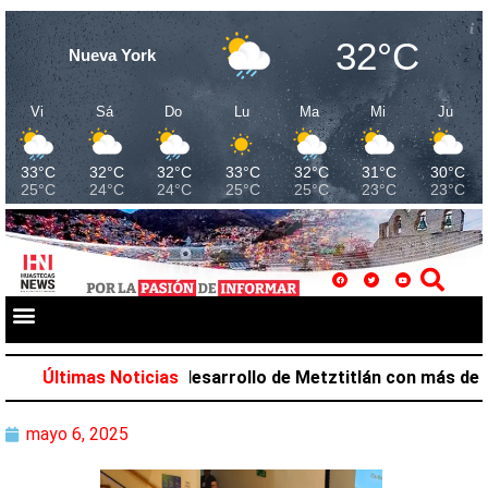
32°C
Nueva York
Vi
Sá
Do
Lu
Ma
Mi
Ju
33°C
32°C
32°C
33°C
32°C
31°C
30°C
25°C
24°C
24°C
25°C
25°C
23°C
23°C
Salazar favorece desarrollo de Metztitlán con más de 212
Últimas Noticias
mayo 6, 2025