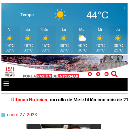
44°C
Tempe
Vi
Sá
Do
Lu
Ma
Mi
Ju
44°C
46°C
45°C
39°C
40°C
40°C
39°C
32°C
33°C
33°C
32°C
30°C
30°C
29°C
lazar favorece desarrollo de Metztitlán con más de 212 m
Últimas Noticias
enero 27, 2023