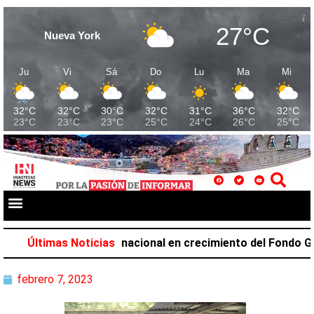
27°C
Nueva York
Ju
Vi
Sá
Do
Lu
Ma
Mi
32°C
32°C
30°C
32°C
31°C
36°C
32°C
23°C
23°C
23°C
25°C
24°C
26°C
25°C
upa el primer lugar nacional en crecimiento del Fondo Gene
Últimas Noticias
febrero 7, 2023