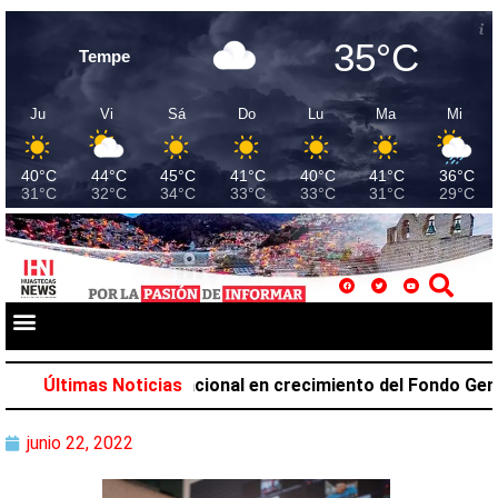
35°C
Tempe
Ju
Vi
Sá
Do
Lu
Ma
Mi
40°C
44°C
45°C
41°C
40°C
41°C
36°C
31°C
32°C
34°C
33°C
33°C
31°C
29°C
a el primer lugar nacional en crecimiento del Fondo General
Últimas Noticias
junio 22, 2022